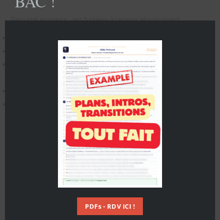
BAC !
Résumé express : les 5 idées à retenir absolument
La tyrannie repose sur la
soumission volontaire
du peuple.
La liberté est un
droit naturel
, non un privilège.
L’
habitude
, le
divertissement
et les
tyranneaux
expliquent
la servitude.
La
résistance passive
suffit à faire tomber le tyran.
L’
éducation
et le
savoir
entretiennent durablement la
liberté.
FAQ – Questions fréquentes au Bac Français
Le Discours est-il une attaque contre le roi de France ?
Non. La Boétie propose une réflexion universelle sur le
pouvoir, sans viser un souverain précis.
PDFs - RDV ICI !
Pourquoi parle-t-on aussi du « Contr’Un » ?