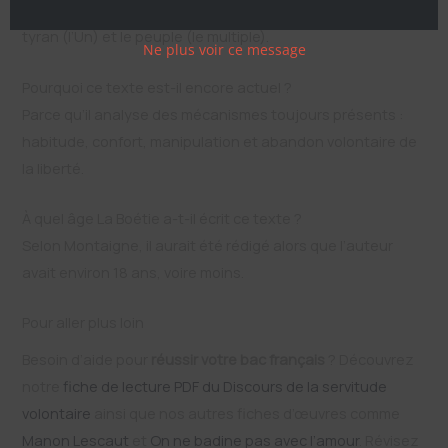
Ce titre, donné plus tard, insiste sur l’opposition entre le
tyran (l’Un) et le peuple (le multiple).
Ne plus voir ce message
Pourquoi ce texte est-il encore actuel ?
Parce qu’il analyse des mécanismes toujours présents :
habitude, confort, manipulation et abandon volontaire de
la liberté.
À quel âge La Boétie a-t-il écrit ce texte ?
Selon Montaigne, il aurait été rédigé alors que l’auteur
avait environ 18 ans, voire moins.
Pour aller plus loin
Besoin d’aide pour
réussir votre bac français
? Découvrez
notre
fiche de lecture PDF du Discours de la servitude
volontaire
ainsi que nos autres fiches d’œuvres comme
Manon Lescaut
et
On ne badine pas avec l’amour
. Révisez