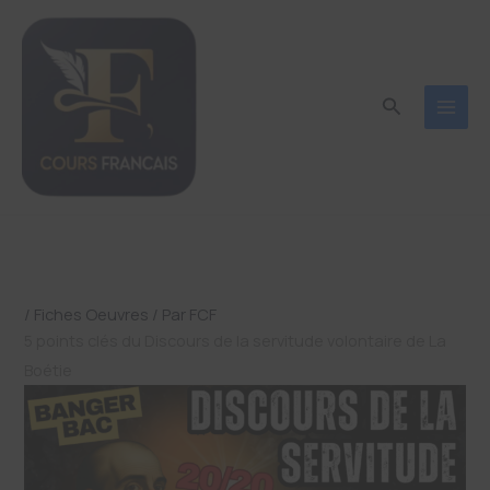
Aller
au
contenu
Recherche
/
Fiches Oeuvres
/ Par
FCF
5 points clés du Discours de la servitude volontaire de La
Boétie