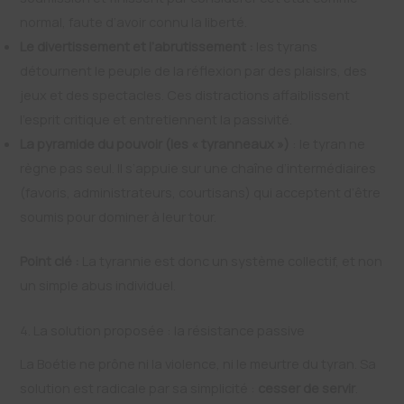
normal, faute d’avoir connu la liberté.
Le divertissement et l’abrutissement :
les tyrans
détournent le peuple de la réflexion par des plaisirs, des
jeux et des spectacles. Ces distractions affaiblissent
l’esprit critique et entretiennent la passivité.
La pyramide du pouvoir (les « tyranneaux »)
: le tyran ne
règne pas seul. Il s’appuie sur une chaîne d’intermédiaires
(favoris, administrateurs, courtisans) qui acceptent d’être
soumis pour dominer à leur tour.
Point clé :
La tyrannie est donc un système collectif, et non
un simple abus individuel.
4. La solution proposée : la résistance passive
La Boétie ne prône ni la violence, ni le meurtre du tyran. Sa
solution est radicale par sa simplicité :
cesser de servir
.