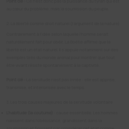
Point clé :
Ce n’est donc pas la puissance du tyran qui est
au cœur du problème, mais la soumission du peuple.
2. La liberté comme droit naturel (l’argument de la nature)
Contrairement à l’idée selon laquelle l’homme serait
naturellement fait pour obéir, La Boétie affirme que la
liberté est un état naturel. Il s’appuie notamment sur des
exemples tirés du monde animal pour montrer que tout
être vivant résiste spontanément à la captivité.
Point clé :
La servitude n’est pas innée : elle est apprise,
transmise, et intériorisée avec le temps.
3. Les trois causes majeures de la servitude volontaire
L’habitude (la coutume)
: cause essentielle. Les hommes
naissent dans l’obéissance, grandissent dans la
soumission et finissent par considérer cet état comme