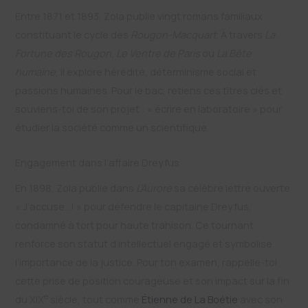
Entre 1871 et 1893, Zola publie vingt romans familiaux
constituant le cycle des
Rougon-Macquart
. À travers
La
Fortune des Rougon
,
Le Ventre de Paris
ou
La Bête
humaine
, il explore hérédité, déterminisme social et
passions humaines. Pour le bac, retiens ces titres clés et
souviens-toi de son projet : « écrire en laboratoire » pour
étudier la société comme un scientifique.
Engagement dans l’affaire Dreyfus
En 1898, Zola publie dans
L’Aurore
sa célèbre lettre ouverte
« J’accuse…! » pour défendre le capitaine Dreyfus,
condamné à tort pour haute trahison. Ce tournant
renforce son statut d’intellectuel engagé et symbolise
l’importance de la justice. Pour ton examen, rappelle-toi
cette prise de position courageuse et son impact sur la fin
e
du XIX
siècle, tout comme
Étienne de La Boétie
avec son