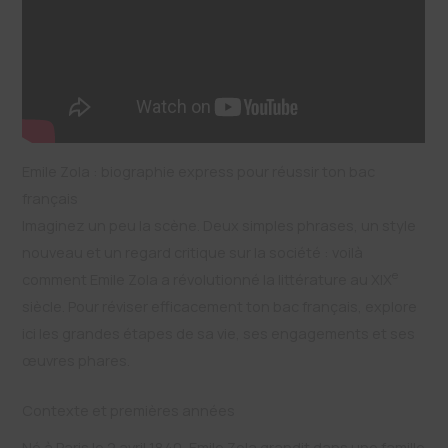
Emile Zola : biographie express pour réussir ton bac
français
Imaginez un peu la scène. Deux simples phrases, un style
nouveau et un regard critique sur la société : voilà
e
comment Emile Zola a révolutionné la littérature au XIX
siècle. Pour réviser efficacement ton bac français, explore
ici les grandes étapes de sa vie, ses engagements et ses
œuvres phares.
Contexte et premières années
Né à Paris le 2 avril 1840, Emile Zola grandit dans une famille