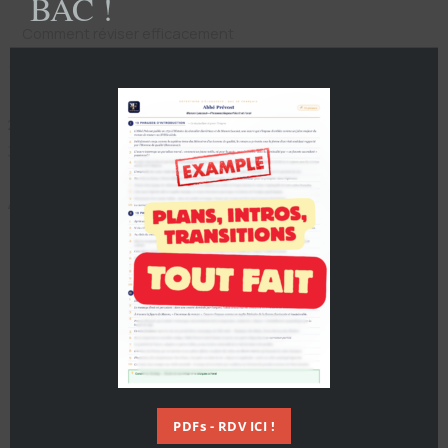
BAC !
Comment réviser efficacement
Apprends en quelques mots la chronologie de sa vie
(1840–1902).
Repère 3 œuvres majeures et leur thème central.
Note ses apports littéraires : naturalisme, style
scientifique.
Mémorise l’affaire Dreyfus et la portée de « J’accuse…! ».
Conclusion
Avec ces points clés, tu as toutes les cartes en main pour
réussir ton bac français autour de la figure d’Emile Zola.
Pour aller plus loin, n’hésite pas à parcourir nos autres
fiches sur
fiche-cours-francais.fr
et à regarder les vidéos
de la chaîne
Cours francais
pour des révisions dynamiques
et efficaces ! Découvre aussi notre
biographie express de
PDFs - RDV ICI !