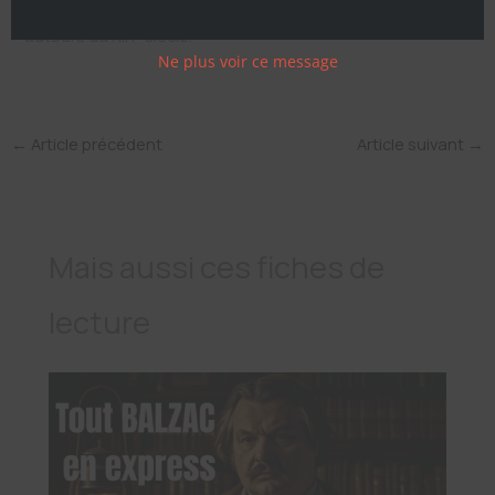
Victor Hugo
pour compléter tes révisions sur les grands
e
auteurs du XIX
siècle.
Ne plus voir ce message
←
Article précédent
Article suivant
→
Mais aussi ces fiches de
lecture